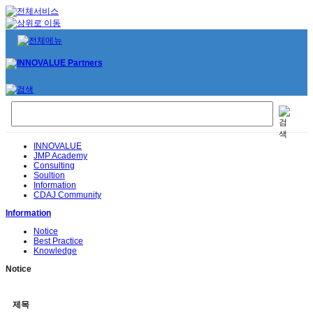
INNOVALUE
JMP Academy
Consulting
Soultion
Information
CDAJ Community
Information
Notice
Best Practice
Knowledge
Notice
제목