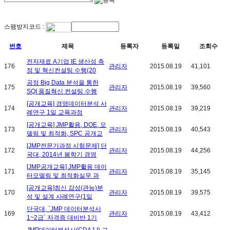
스팸방지코드 :
번호
제목
등록자
등록일
조회수
전자재료 A기업 IE 생산성 측
176
관리자
2015.08.19
41,101
정 및 혁신컨설팅 수행(20
공정 Big Data 분석을 통한
175
관리자
2015.08.19
39,560
SQI 품질혁신 컨설팅 수행
[공개교육] 경영데이터분석 사
174
관리자
2015.08.19
39,219
례연구 1일 교육과정
[공개교육] JMP활용, DOE, 모
173
관리자
2015.08.19
40,543
델링 및 최적화, SPC 공개교
[JMP전문가과정 시험문제] 단
172
관리자
2015.08.19
44,256
국대, 2014년 봄학기 경영
[JMP공개교육] JMP활용 데이
171
관리자
2015.08.19
35,145
터모델링 및 최적화실무 과
[공개교육]최신 감성(관능)분
170
관리자
2015.08.19
39,575
석 및 설계 사례연구(1일
단국대, `JMP 데이터분석사
169
관리자
2015.08.19
43,412
1~2급` 자격증 대비반 1기
JMP데이터분석사(CDAJ-I) 교