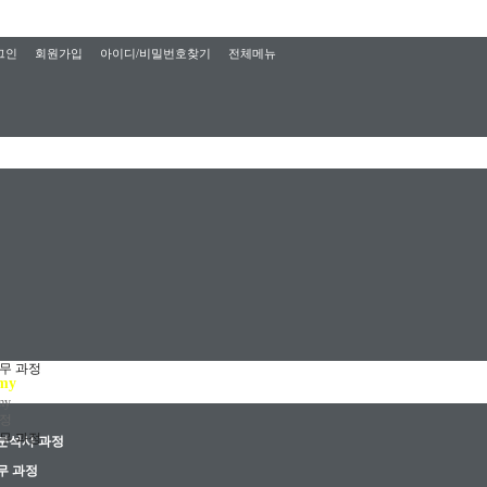
그인
회원가입
아이디/비밀번호찾기
전체메뉴
UE
무 과정
my
my
과정
무 과정
분석사 과정
P 기업실무 교육과정
무 과정