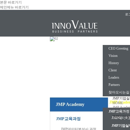
본문 바로가기
메인메뉴 바로가기
로
INNOVAL
CEO Greeting
Vision
History
Client
Leaders
Partners
찾아오시는길
JMP기업실
JMP Acade
HOME
JMP Academy
JMP Acade
JMP교육과정
JMP교육
JMP기업실
JMP데이터
JMP교육과정
JM
JMP기업실
JMP데이터분석사 과정