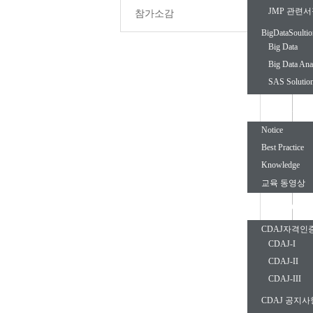
JMP 관련
참가소감
BigDataSoultio
Big Data
Big Data Ana
SAS Solutio
Informatio
Notice
Best Practice
Knowledge
교육 동영상
CDAJ Com
CDAJ자격인
CDAJ-I
CDAJ-II
CDAJ-III
CDAJ 공지사