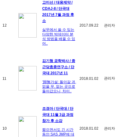
고미선 / 대웅제약 /
CDAJ-II / 단국대
2017년 7월 과정 후
소
12
2017.09.22
관리자
실무에서 쓸 수 있는
다양한 빅데이터 분
석 방법을 배울 수 있
어..
김기형 공학박사 / 종
근당효종연구소 / 단
국대 2017년 11
관리자
11
2018.01.02
‘歸無가설: 돌아갈 귀,
없을 무. 없는 곳으로
돌아갔으니, 차이..
조경아 / 단국대 / 단
국대 11월 3급 과정
참가 후 소감
10
2018.01.02
관리자
짧으면서도 긴 시간
동안 SAS JMP에 대