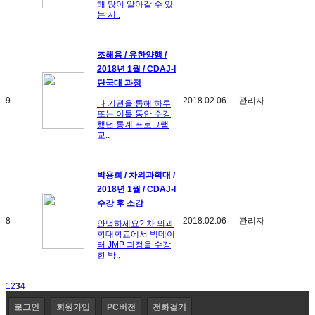
해 많이 알아갈 수 있
는 시..
조해용 / 유한양행 /
2018년 1월 / CDAJ-I
단국대 과정
9
2018.02.06
관리자
타 기관을 통해 하루
또는 이틀 동안 수강
했던 통계 프로그램
교..
박용희 / 차의과학대 /
2018년 1월 / CDAJ-I
수강 후 소감
8
2018.02.06
관리자
안녕하세요? 차 의과
학대학교에서 빅데이
터 JMP 과정을 수강
한 박..
1
2
3
4
로그인
회원가입
PC버전
전화걸기