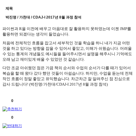
제목
박진명 / 가천대 / CDAJ-I 2017년 8월 과정 참석
파이썬과
R
을 이전에 배우고 마음대로 잘 활용하지 못하였는데 이젠
JMP
를
활용하면 되겠다는 생각이 들었습니다
.
처음에 전체적인 흐름을 잡고서 세부적인 것을 학습을 하니 내가 지금 어떤
것을 하고 있다는 방향을 잡을 수 있어서 좋았고
,
이해가 쉬웠습니다
.
어려울
수 있는 통계의 개념들도 예시들을 들어주시면서 설명을 해주시니 기억에도
오래 남고 재미있게 배울 수 있었던 것 같습니다
.
다만 조금 아쉬웠던 점은 가끔 책의 순서와 수업의 순서가 다를 때가 있어서
복습을 할 때 왔다 갔다 했던 것들이 아쉽습니다
.
하지만
,
수업을 듣는데 전체
적인 흐름이 정말 좋았고 유익했습니다
.
차근차근 잘 알려주신 점 진심으로
감사 드립니다
! (
박진명
/
가천대
/CDAJ-I 2017
년
8
월 과정 참석
)
0
0