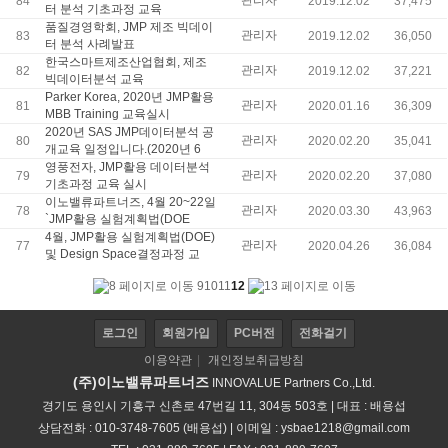
관리자
84
2019.12.02
37,475
터 분석 기초과정 교육
품질경영학회, JMP 제조 빅데이
관리자
83
2019.12.02
36,050
터 분석 사례발표
한국스마트제조산업협회, 제조
관리자
82
2019.12.02
37,221
빅데이터분석 교육
Parker Korea, 2020년 JMP활용
관리자
81
2020.01.16
36,309
MBB Training 교육실시
2020년 SAS JMP데이터분석 공
관리자
80
2020.02.20
35,041
개교육 일정입니다.(2020년 6
영풍전자, JMP활용 데이터분석
관리자
79
2020.02.20
37,080
기초과정 교육 실시
이노밸류파트너즈, 4월 20~22일
관리자
78
2020.03.30
43,963
`JMP활용 실험계획법(DOE
4월, JMP활용 실험계획법(DOE)
관리자
77
2020.04.26
36,084
및 Design Space결정과정 교
9
10
11
12
로그인
회원가입
PC버전
전화걸기
이용약관
|
개인정보취급방침
(주)이노밸류파트너즈
INNOVALUE Partners Co.,Ltd.
경기도 용인시 기흥구 신촌로 47번길 11, 304동 503호 | 대표 : 배용섭
상담전화 : 010-3748-7605 (배용섭) | 이메일 :
ysbae1218@gmail.com