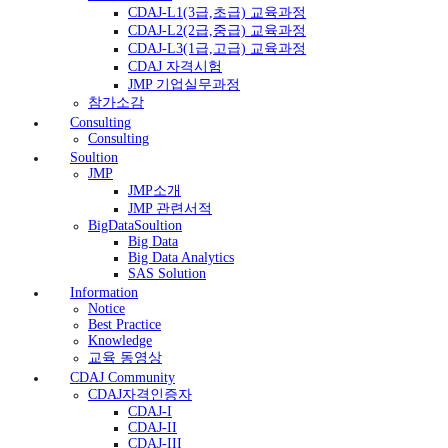
CDAJ-L1(3급,초급) 교육과정
CDAJ-L2(2급,중급) 교육과정
CDAJ-L3(1급,고급) 교육과정
CDAJ 자격시험
JMP 기업실무과정
참가소감
Consulting
Consulting
Soultion
JMP
JMP소개
JMP 관련서적
BigDataSoultion
Big Data
Big Data Analytics
SAS Solution
Information
Notice
Best Practice
Knowledge
교육 동영상
CDAJ Community
CDAJ자격인증자
CDAJ-I
CDAJ-II
CDAJ-III