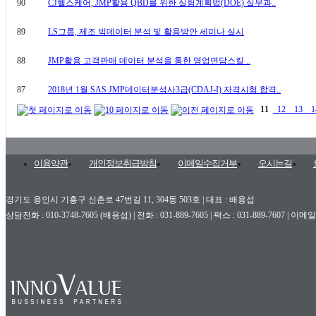
90
CJ헬스케어, JMP활용 QBD를 위한 실험계획법(DOE) 실무과..
89
LS그룹, 제조 빅데이터 분석 및 활용방안 세미나 실시
88
JMP활용 고객판매 데이터 분석을 통한 영업면담스킬 ..
87
2018년 1월 SAS JMP데이터분석사3급(CDAJ-I) 자격시험 합격..
11
12
13
1
이용약관
개인정보취급방침
이메일수집거부
오시는길
경기도 용인시 기흥구 신촌로 47번길 11, 304동 503호 | 대표 : 배용섭
상담전화 : 010-3748-7605 (배용섭) | 전화 : 031-889-7605 | 팩스 : 031-889-7607 | 이메일