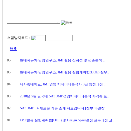
스팸방지코드 :
번호
96
현대자동차 남양연구소, JMP활용 신뢰성 및 생존분석 ..
95
현대자동차 남양연구소, JMP활용 실험계획법(DOE) 실무..
94
나사렛대학교, JMP경영 빅데이터분석사 3급 양성과정 ..
93
2018년 5월 단국대 SAS JMP경영빅데이터분석 자격증 토..
92
SAS JMP 14 새로운 기능 소개 자료입니다.(첨부 파일참..
91
JMP활용 실험계획법(DOE) 및 Design Space결정 실무과정 교..