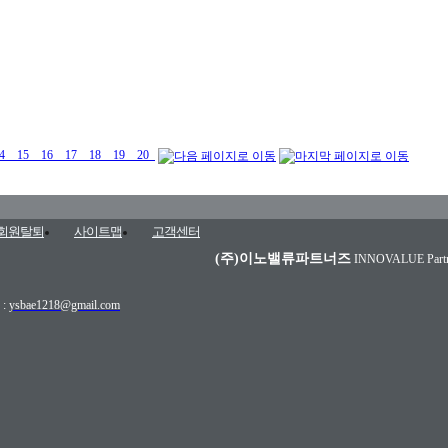
4
15
16
17
18
19
20
회원탈퇴
사이트맵
고객센터
(주)이노밸류파트너즈
INNOVALUE Partne
 :
ysbae1218@gmail.com