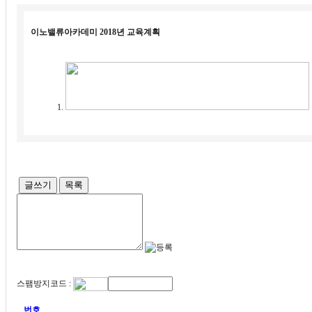
이노밸류아카데미 2018년 교육계획
글쓰기
목록
스팸방지코드 :
번호