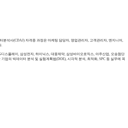
터분석사
(CDAJ)
자격증 과정은 마케팅 담당자
,
영업관리자
,
고객관리자
,
엔지니어
,
다
.
G
디스플레이
,
삼성전자
,
하이닉스
,
대웅제약
,
삼성바이오로직스
,
아주산업
,
오송첨단
 기업의 빅데이터 분석 및 실험계획법
(DOE),
시각적 분석
,
최적화
, SPC
등 실무에 꼭