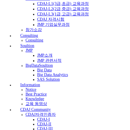
CDAJ-L1(3급,초급) 교육과정
CDAJ-L2(2급,중급) 교육과정
CDAJ-L3(1급,고급) 교육과정
CDAJ 자격시험
JMP 기업실무과정
참가소감
Consulting
Consulting
Soultion
JMP
JMP소개
JMP 관련서적
BigDataSoultion
Big Data
Big Data Analytics
SAS Solution
Information
Notice
Best Practice
Knowledge
교육 동영상
CDAJ Community
CDAJ자격인증자
CDAJ-I
CDAJ-II
CDAJ-III