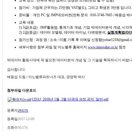
교육 장소
:
단국대 죽전 캠퍼스 상경관
323
호
(
변경 될 수 있음
)
참가비
:
기업체 근무자는
25
만원
( VAT
별도
),
그리고 학생은
3
만원 입니다
.
준비물
:
개인
PC
및
JMP
데모버전
(
전화 문의
: 010-3748-7605 /
배용섭 박
교육 내용
1) 3
급
(
초급
) : JMP
활용법
,
통계기초 개념
,
기업 빅데이터분석 개념
,
시각적
2) 2
급
(
중급
) :
데이터 모델링
,
데이터 마이닝
,
다변량분석
,
실험계획법
(DO
참가신청
:
과정 명
/
소속
/
이름 기록 후 이메일 신청함
(ysbae1218@gmail.c
세부사항은 첨부 파일 및 이노밸류 홈페이지
www.innovalue.co.kr
참조
빅데이터 활용시대에
꼭 필요한 데이터분석 개념 및 그 기술을 획득하시기 바랍
감사합니다
.
배용섭 드림
/
이노밸류파트너즈 대표
,
경영학 박사
첨부파일 다운로드
CDAJ, 2018년 1월, 2월 단국대 과정 공지_일반.pdf
등록자
관리자
등록일
2017-12-09
조회수
50,174