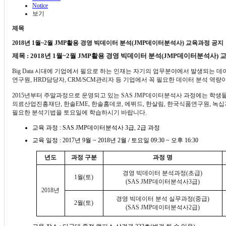
Notice
보기
제목
2018년 1월~2월 JMP활용 경영 빅데이터 분석(JMP데이터분석사) 교육과정 공지
제목
: 2018
년
1
월
~2
월
JMP
활용 경영 빅데이터 분석
(JMP
데이터분석사
)
교
Big Data
시대에 기업에서 필요로 하는 인재는 자기의 업무분야에서 발생되는 데이
연구원
, HRD
담당자
, CRM/SCM
관리자 등 기업에서 꼭 필요한 데이터 분석 역량
2015
년부터 주말과정으로 운영되고 있는
SAS JMP
데이터분석사 과정에는 학생들
의료산업진흥재단
,
한솔
EME,
한솔홈데코
,
에뛰드
,
한살림
,
한국식품연구원
,
녹십
필요한 분석기법을 토요일에 학습하시기 바랍니다
.
교육 과정
: SAS JMP
데이터분석사
3
급
, 2
급 과정
교육 일정
: 2017
년
9
월
~ 2018
년
2
월
/
토요일
09:30 ~
오후
16:30
년도
과정 구분
과정 명
경영 빅데이터 분석과정
(
초급
)
1
월
(
토
)
(SAS JMP
데이터분석사
3
급
)
2018
년
경영 빅데이터 분석 실무과정
(
중급
)
2
월
(
토
)
(SAS JMP
데이터분석사
2
급
)