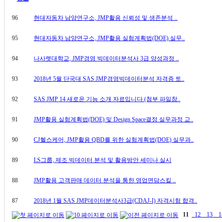
96
현대자동차 남양연구소, JMP활용 신뢰성 및 생존분석 ..
95
현대자동차 남양연구소, JMP활용 실험계획법(DOE) 실무..
94
나사렛대학교, JMP경영 빅데이터분석사 3급 양성과정 ..
93
2018년 5월 단국대 SAS JMP경영빅데이터분석 자격증 토..
92
SAS JMP 14 새로운 기능 소개 자료입니다.(첨부 파일참..
91
JMP활용 실험계획법(DOE) 및 Design Space결정 실무과정 교..
90
CJ헬스케어, JMP활용 QBD를 위한 실험계획법(DOE) 실무과..
89
LS그룹, 제조 빅데이터 분석 및 활용방안 세미나 실시
88
JMP활용 고객판매 데이터 분석을 통한 영업면담스킬 ..
87
2018년 1월 SAS JMP데이터분석사3급(CDAJ-I) 자격시험 합격..
11
12
13
1