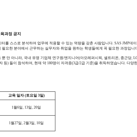
육과정 공지
터를 스스로 분석하여 업무에 적용할 수 있는 역량을 갖춘 사람입니다
. SAS JMP
데이
이 필요한 분야에서 근무하는 실무자와 취업을 원하는 학생들에게 꼭 필요한 과정입니
 뿐 만 아니라
,
국내 유명 기업체 연구원
/
엔지니어
(
아모레퍼시픽
,
셀트리온
,
종근당
, L
자 등
)
들이 참석하여
,
현재 약
180
명이 자격증
(3
급
/2
급 기준
)
을 취득하였습니다
.
다양한
교육 일자
(
토요일
3
일
)
1
월
6
일
, 13
일
, 20
일
1
월
27
일
, 2
월
3
일
, 10
일