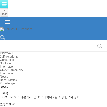
INNOVALUE
JMP Academy
Consulting
Soultion
Information
CDAJ Community
Information
Notice
Best Practice
Knowledge
Notice
제목
SAS JMP데이터분석사3급, 차의과학대 7월 과정 합격자 공지
안녕하세요?