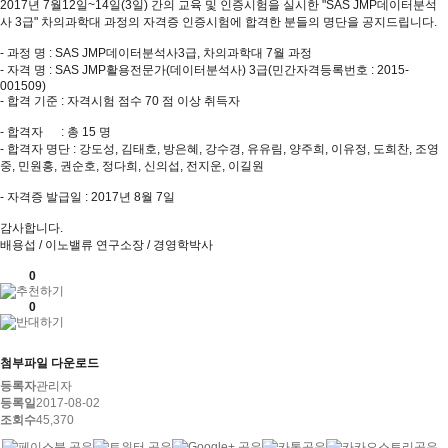
2017년 7월12일~14일(3일) 간의 교육 및 인증시험을 실시한 "SAS JMP데이터분석
사 3급" 차의과학대 과정의 자격증 인증시험에 합격한 분들의 명단을 공지드립니다.
- 과정 명 : SAS JMP데이터분석사3급, 차의과학대 7월 과정
- 자격 명 : SAS JMP활용전문가(데이터분석사) 3급(민간자격등록번호 : 2015-
001509)
- 합격 기준 : 자격시험 점수 70 점 이상 취득자
- 합격자 : 총 15 명
- 합격자 명단 : 강도성, 김태호, 방은혜, 강수경, 유유림, 양주희, 이유정, 도희찬, 조영
중, 민원홍, 권순호, 정다희, 신의섭, 전지운, 이길원
- 자격증 발급일 : 2017년 8월 7일
감사합니다.
배용섭 / 이노밸류 연구소장 / 경영학박사
0
0
첨부파일 다운로드
등록자
관리자
등록일
2017-08-02
조회수
45,370