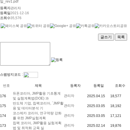
일_rev1.pdf
등록자
관리자
등록일
2021-12-16
조회수
35,576
글쓰기
목록
스팸방지코드 :
번호
제목
등록자
등록일
조회수
듀폰코리아, JMP활용 기초통계
관리자
176
2025.04.15
18,577
및 실험계획법(DOE) 과
반도체 기업, 칩팩코리아, `JMP활
관리자
175
2025.03.05
18,192
용 및 데이터분석 기
코스메카 코리아, 연구역량 강화
관리자
174
2025.03.05
17,121
를 위한 JMP실험계획
칩팩 코리아, JMP활용 실험계획
관리자
173
2025.02.14
19,876
법 및 최적화 교육 실