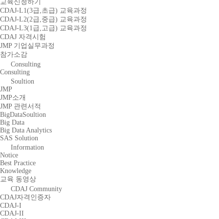
교육신청하기
CDAJ-L1(3급,초급) 교육과정
CDAJ-L2(2급,중급) 교육과정
CDAJ-L3(1급,고급) 교육과정
CDAJ 자격시험
JMP 기업실무과정
참가소감
Consulting
Consulting
Soultion
JMP
JMP소개
JMP 관련서적
BigDataSoultion
Big Data
Big Data Analytics
SAS Solution
Information
Notice
Best Practice
Knowledge
교육 동영상
CDAJ Community
CDAJ자격인증자
CDAJ-I
CDAJ-II