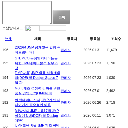
스팸방지코드 :
번호
제목
등록자
등록일
조회수
2026년 JMP 공개교육 일정 공
196
관리자
2026.01.31
11,479
지드립니다ㅣ
STEMCO 공정엔지니어들을
195
위한 JMP데이터분석 실무과
관리자
2026.07.23
1,190
정
[JMP교육] JMP 활용 실험계획
194
법(DOE) 및 Design Space 7
관리자
2026.07.23
1,030
월 과
NGT, 제조 경쟁력 강화를 위한
193
관리자
2026.07.01
2,492
품질 경영 강의(JMP데이
AI 빅데이터 시대, JMP가 엔지
192
관리자
2026.06.26
2,718
니어에게 필수적인 이유
[배박사의 JMP교육] 7월 JMP
관리자
191
2026.06.11
3,071
실험계획법(DOE) 및 Design
Spac
[JMP교육] 6월 JMP 제조 AI빅
190
관리자
2026.06.01
2,975