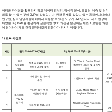
어려운 파이썬을 활용하지 않고 데이터 전처리
,
탐색적 분석
,
모델링
,
예측 및 최적
화를 할 수 있는 것이
JMP
의 강점입니다
.
현장 문제를 잘알고 있는 공정엔지니어나
연구원
,
실무 담당자들이 배워서 적용할 수 있는 도구가
JMP
입니다
.
제조 현장의
다양한
Big Data
를 활용하여 실질적인
QCD
개선을 달성하는 제조
AI
모델링 과정
에 참여하여 제조 현장 문제해결의 전문가가 되시기 바랍니다
.
1)
교육 시간표
시간
1
일차
09:00~17:00(7
시간
)
2
일차
09:00~17:00(7
시간
)
I.
제조
Fit Y by X, Control Chart
제조
AI
모델링 개요
/
III.
탐색적
Builder /
이상치 및 결측치
1
AI
모델링
IPAIS
단계별 활동
분석
탐색
개요
VI. A
과제 정의 및 데이터
모델
2
다중회귀
/ Logistic
회귀
수집
(JMP P
데이터 형식 변경
,
IV. AI
모델링
GLM / Mixed Model /
3
파생변수 생성
(
지도학습
)
Loglinear Variance
II.
데이터
수집 및
전처리
Neural Network / Decision
4
자료 배열 변경
,
요약
Tree
VII.
시계