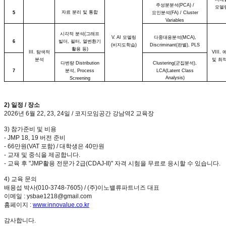
주성분분석
(PCA) /
모델
자료 분리 및 통합
5
요인분석
(FA) / Cluster
Variables
시각적 분석
(
그래프
V. AI
모델링
다중대응분석
(MCA),
6
빌더
,
필터
,
열변환기
(
비지도학습
)
Discriminant(
판별
), PLS
활용 등
)
III.
탐색적
VIII.
분석
및 최
다변량
Distribution
Clustering(
군집분석
),
7
분석
, Process
LCA(Latent Class
Analysis)
Screening
2)
일정
/
장소
2026
년
6
월
22, 23, 24
일
/
코지모임공간 강남역
2
교육장
3)
참가준비 및 비용
- JMP 18, 19
버전 준비
- 66
만원
(VAT
포함
) /
대학생은
40
만원
-
교재 및 중식을 제공합니다
.
-
교육 후
"JMP
활용 전문가
2
급
(CDAJ-II)"
자격 시험을 무료로 응시할 수 있습니다
.
4)
교육 문의
배용섭 박사
(010-3748-7605) / (
주
)
이노밸류파트너즈 대표
이메일
: ysbae1218@gmail.com
홈페이지
:
www.innovalue.co.kr
감사합니다
.