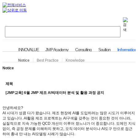
INNOVALUE
JMP Academy
Consulting
Soultion
Information
Notice
Best Practice
Knowledge
Notice
제목
[JMP교육] 6월 JMP 제조 AI빅데이터 분석 및 활용 과정 공지
안녕하세요
?
AI
시대가 성큼 다가 왔습니다
.
제조 현장에
AI
를 도입하려는 많은 시도가 이루어지
고 있습니다
. AI
활용 제조 프로젝트는
AI
구색을 갖추는 것이 중요한 것이 아니라
,
실질적으로 지속 가능한
QCD
개선이 이루어 졌느냐가 더 중요합니다
.
도메인 지식
없이
,
즉 공정 문제를 이해하지 못하고
,
오직 데이터 분석이나
AI
도구 만으로 접근
하여 흉내 만 내는
AI
모델링 사례가 많습니다
.