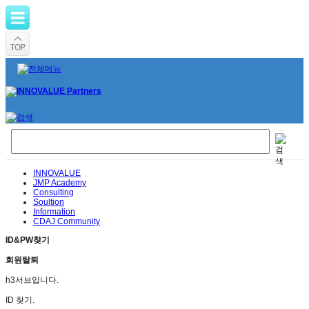
INNOVALUE
JMP Academy
Consulting
Soultion
Information
CDAJ Community
ID&PW찾기
회원탈퇴
h3서브입니다.
ID 찾기.