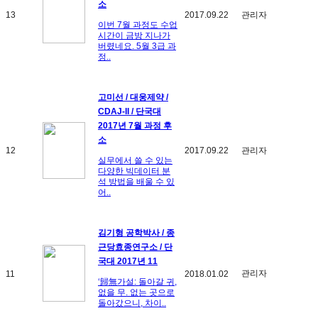
소
13
2017.09.22
관리자
이번 7월 과정도 수업
시간이 금방 지나가
버렸네요. 5월 3급 과
정..
고미선 / 대웅제약 /
CDAJ-II / 단국대
2017년 7월 과정 후
소
12
2017.09.22
관리자
실무에서 쓸 수 있는
다양한 빅데이터 분
석 방법을 배울 수 있
어..
김기형 공학박사 / 종
근당효종연구소 / 단
국대 2017년 11
관리자
11
2018.01.02
‘歸無가설: 돌아갈 귀,
없을 무. 없는 곳으로
돌아갔으니, 차이..