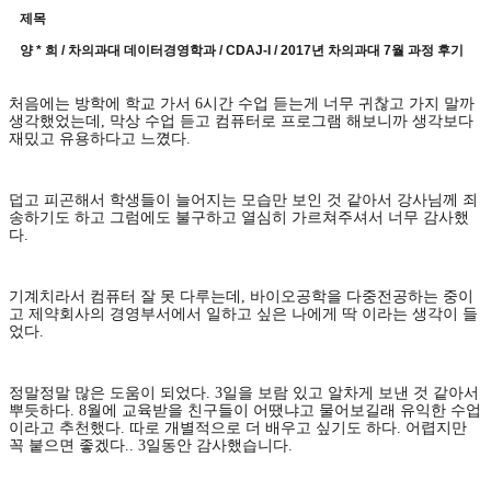
제목
양 * 희 / 차의과대 데이터경영학과 / CDAJ-I / 2017년 차의과대 7월 과정 후기
처음에는 방학에 학교 가서
6
시간 수업 듣는게 너무 귀찮고 가지 말까
생각했었는데
,
막상 수업 듣고 컴퓨터로 프로그램 해보니까 생각보다
재밌고 유용하다고 느꼈다
.
덥고 피곤해서 학생들이 늘어지는 모습만 보인 것 같아서 강사님께 죄
송하기도 하고 그럼에도 불구하고 열심히 가르쳐주셔서 너무 감사했
다
.
기계치라서 컴퓨터 잘 못 다루는데
,
바이오공학을 다중전공하는 중이
고 제약회사의 경영부서에서 일하고 싶은 나에게 딱 이라는 생각이 들
었다
.
정말정말 많은 도움이 되었다
. 3
일을 보람 있고 알차게 보낸 것 같아서
뿌듯하다
. 8
월에 교육받을 친구들이 어땠냐고 물어보길래 유익한 수업
이라고 추천했다
.
따로 개별적으로 더 배우고 싶기도 하다
.
어렵지만
꼭 붙으면 좋겠다
.. 3
일동안 감사했습니다.