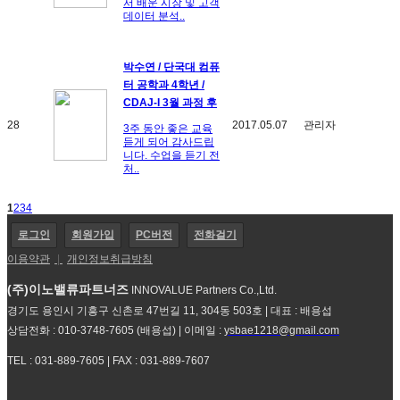
서 배운 시장 및 고객
데이터 분석..
박수연 / 단국대 컴퓨
터 공학과 4학년 /
CDAJ-I 3월 과정 후
28
2017.05.07
관리자
3주 동안 좋은 교육
듣게 되어 감사드립
니다. 수업을 듣기 전
처..
1
2
3
4
로그인
회원가입
PC버전
전화걸기
이용약관
|
개인정보취급방침
(주)이노밸류파트너즈
INNOVALUE Partners Co.,Ltd.
경기도 용인시 기흥구 신촌로 47번길 11, 304동 503호 | 대표 : 배용섭
상담전화 : 010-3748-7605 (배용섭) | 이메일 :
ysbae1218@gmail.com
TEL : 031-889-7605 | FAX : 031-889-7607